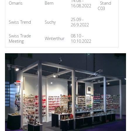
14.08 -
Ornaris
Bern
Stand
16.08.2022
C03
25.09 -
Swiss Trend
Suchy
26.9.2022
Swiss Trade
08.10 -
Winterthur
Meeting
10.10.2022