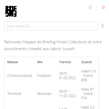
Votre recherche...
Retrouvez l'équipe de Briefing Home Collections et notre
assortiments complet aux salons suivant:
Messe
Wo
Termin
Stand
Halle11.0
28.01-
Christmasworld
Frankfurt
Stand
01.02.2022
B95
Halle B1
09.07 -
Trendset
München
Stand
11.07.2022
F34
Halle 3.2