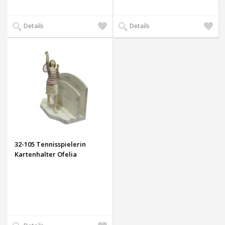
Auf
Auf
Details
Details
den
den
Wunschzettel
Wunsch
32-105 Tennisspielerin
Kartenhalter Ofelia
Auf