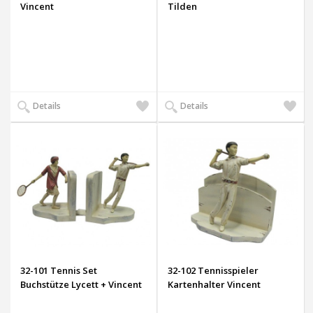
Vincent
Tilden
Auf
Auf
Details
Details
den
den
Wunschzettel
Wunsch
32-101 Tennis Set
32-102 Tennisspieler
Buchstütze Lycett + Vincent
Kartenhalter Vincent