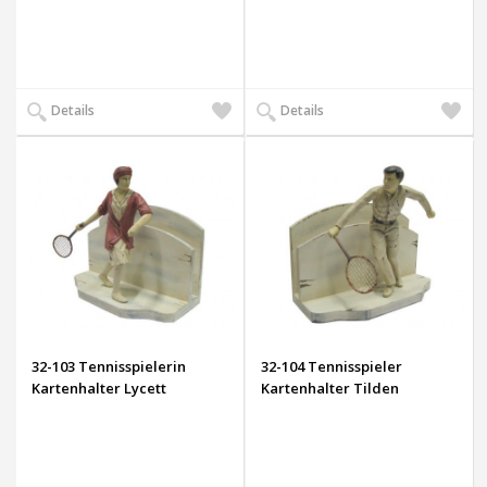
Auf
Auf
Details
Details
den
den
Wunschzettel
Wunsch
32-103 Tennisspielerin
32-104 Tennisspieler
Kartenhalter Lycett
Kartenhalter Tilden